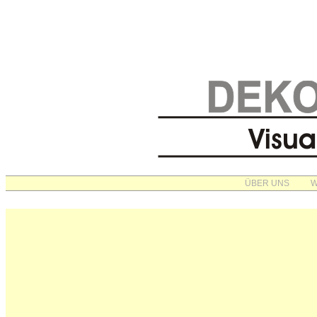
ÜBER UNS
W