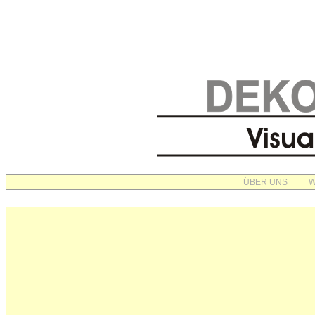
ÜBER UNS
W