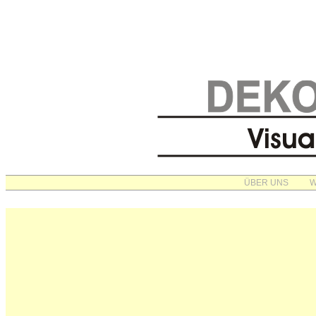
ÜBER UNS
W