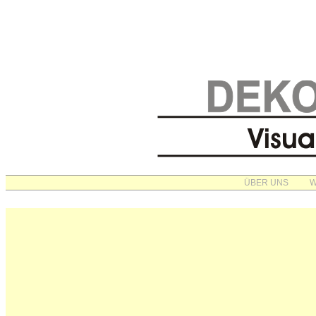
ÜBER UNS
W