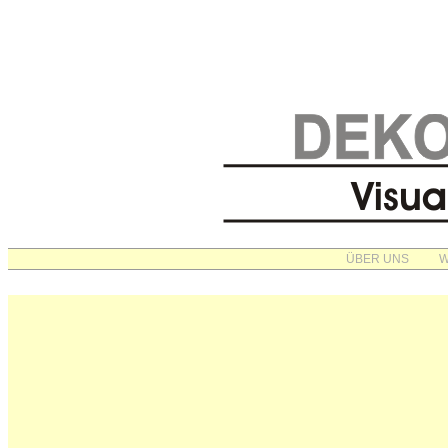
ÜBER UNS
W