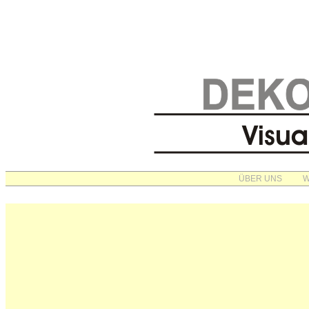
ÜBER UNS
W