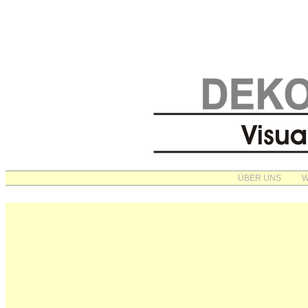
ÜBER UNS
W