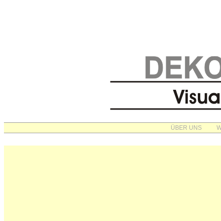
ÜBER UNS
W