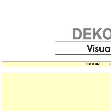
ÜBER UNS
W