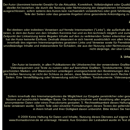
Der Autor übernimmt keinerlei Gewähr für die Aktualität, Korrektheit, Vollständigkeit oder Qua
ideeller Art beziehen, die durch die Nutzung oder Nichtnutzung der dargebotenen Informati
ausgeschlossen, sofern seitens des Autors kein nachweislich vorsätzliches oder grob fahrlässige
Teile der Seiten oder das gesamte Angebot ohne gesonderte Ankündigung zu ve
Bei direkten oder indirekten Verweisen auf fremde Internetseiten ("Links"), die außerhalb d
treten, in dem der Autor von den Inhalten Kenntnis hat und es ihm technisch möglich und zumutb
Zeitpunkt der Linksetzung keine illegalen Inhalte auf den zu verlinkenden Seiten erkennbar wa
hat der Autor keinerlei Einfluss. Deshalb distanziert er sich hiermit ausdrücklich von allen In
innerhalb des eigenen Internetangebotes gesetzten Links und Verweise sowie für Fremdeintr
unvollständige Inhalte und insbesondere für Schäden, die aus der Nutzung oder Nichtnutzung 
nicht derjenige, der über Links
3. Urh
Der Autor ist bestrebt, in allen Publikationen die Urheberrechte der verwendeten Graf
Videosequenzen und Texte zu nutzen oder auf lizenzfreie Grafiken, Tondokumente, Vide
geschützten Marken- und Warenzeichen unterliegen uneingeschränkt den Bestimmungen des jew
der bloßen Nennung ist nicht der Schluss zu ziehen, dass Markenzeichen nicht durch Rechte Dritt
Seiten. Eine Vervielfältigung oder Verwendung solcher Grafiken, Tondokumente, Videosequ
Sofern innerhalb des Internetangebotes die Möglichkeit zur Eingabe persönlicher oder gesc
Nutzers auf ausdrücklich freiwilliger Basis. Die Inanspruchnahme und Bezahlung aller ange
anonymisierter Daten oder eines Pseudonyms gestattet. 5. Rechtswirksamkeit dieses Haftung
Seite verwiesen wurde. Sofern Teile oder einzelne Formulierungen dieses Textes der geltenden
in ihrem Inhalt und ihrer Gültigkeit davon unberührt. Bitte klicken Sie 
© 2009 Keine Haftung für Daten und Inhalte, Nutzung dieses Dienstes auf eigene 
www.thomasbonner.de ist untersagt. Hinweis: Aus Gründen der Lesbarkeit wurde im Text 