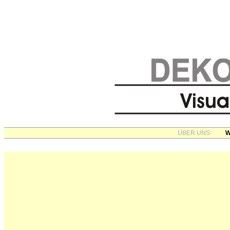
ÜBER UNS
W