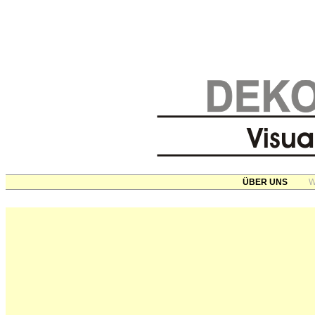
ÜBER UNS
W