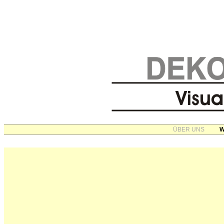
ÜBER UNS
W