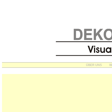
ÜBER UNS
W