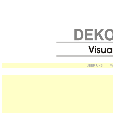
ÜBER UNS
W