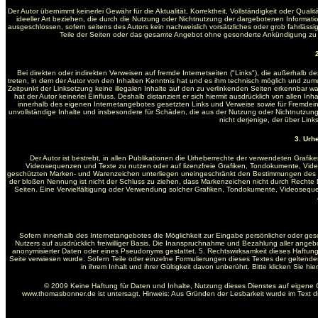
Der Autor übernimmt keinerlei Gewähr für die Aktualität, Korrektheit, Vollständigkeit oder Qua
ideeller Art beziehen, die durch die Nutzung oder Nichtnutzung der dargebotenen Informati
ausgeschlossen, sofern seitens des Autors kein nachweislich vorsätzliches oder grob fahrlässige
Teile der Seiten oder das gesamte Angebot ohne gesonderte Ankündigung zu ve
Bei direkten oder indirekten Verweisen auf fremde Internetseiten ("Links"), die außerhalb d
treten, in dem der Autor von den Inhalten Kenntnis hat und es ihm technisch möglich und zumutb
Zeitpunkt der Linksetzung keine illegalen Inhalte auf den zu verlinkenden Seiten erkennbar wa
hat der Autor keinerlei Einfluss. Deshalb distanziert er sich hiermit ausdrücklich von allen In
innerhalb des eigenen Internetangebotes gesetzten Links und Verweise sowie für Fremdeintr
unvollständige Inhalte und insbesondere für Schäden, die aus der Nutzung oder Nichtnutzung 
nicht derjenige, der über Links
3. Urh
Der Autor ist bestrebt, in allen Publikationen die Urheberrechte der verwendeten Graf
Videosequenzen und Texte zu nutzen oder auf lizenzfreie Grafiken, Tondokumente, Vide
geschützten Marken- und Warenzeichen unterliegen uneingeschränkt den Bestimmungen des jew
der bloßen Nennung ist nicht der Schluss zu ziehen, dass Markenzeichen nicht durch Rechte Dritt
Seiten. Eine Vervielfältigung oder Verwendung solcher Grafiken, Tondokumente, Videosequ
Sofern innerhalb des Internetangebotes die Möglichkeit zur Eingabe persönlicher oder gesc
Nutzers auf ausdrücklich freiwilliger Basis. Die Inanspruchnahme und Bezahlung aller ange
anonymisierter Daten oder eines Pseudonyms gestattet. 5. Rechtswirksamkeit dieses Haftung
Seite verwiesen wurde. Sofern Teile oder einzelne Formulierungen dieses Textes der geltenden
in ihrem Inhalt und ihrer Gültigkeit davon unberührt. Bitte klicken Sie 
© 2009 Keine Haftung für Daten und Inhalte, Nutzung dieses Dienstes auf eigene 
www.thomasbonner.de ist untersagt. Hinweis: Aus Gründen der Lesbarkeit wurde im Text 