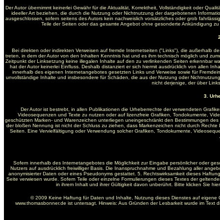
Der Autor übernimmt keinerlei Gewähr für die Aktualität, Korrektheit, Vollständigkeit oder Qua
ideeller Art beziehen, die durch die Nutzung oder Nichtnutzung der dargebotenen Informati
ausgeschlossen, sofern seitens des Autors kein nachweislich vorsätzliches oder grob fahrlässige
Teile der Seiten oder das gesamte Angebot ohne gesonderte Ankündigung zu ve
Bei direkten oder indirekten Verweisen auf fremde Internetseiten ("Links"), die außerhalb d
treten, in dem der Autor von den Inhalten Kenntnis hat und es ihm technisch möglich und zumutb
Zeitpunkt der Linksetzung keine illegalen Inhalte auf den zu verlinkenden Seiten erkennbar wa
hat der Autor keinerlei Einfluss. Deshalb distanziert er sich hiermit ausdrücklich von allen In
innerhalb des eigenen Internetangebotes gesetzten Links und Verweise sowie für Fremdeintr
unvollständige Inhalte und insbesondere für Schäden, die aus der Nutzung oder Nichtnutzung 
nicht derjenige, der über Links
3. Urh
Der Autor ist bestrebt, in allen Publikationen die Urheberrechte der verwendeten Graf
Videosequenzen und Texte zu nutzen oder auf lizenzfreie Grafiken, Tondokumente, Vide
geschützten Marken- und Warenzeichen unterliegen uneingeschränkt den Bestimmungen des jew
der bloßen Nennung ist nicht der Schluss zu ziehen, dass Markenzeichen nicht durch Rechte Dritt
Seiten. Eine Vervielfältigung oder Verwendung solcher Grafiken, Tondokumente, Videosequ
Sofern innerhalb des Internetangebotes die Möglichkeit zur Eingabe persönlicher oder gesc
Nutzers auf ausdrücklich freiwilliger Basis. Die Inanspruchnahme und Bezahlung aller ange
anonymisierter Daten oder eines Pseudonyms gestattet. 5. Rechtswirksamkeit dieses Haftung
Seite verwiesen wurde. Sofern Teile oder einzelne Formulierungen dieses Textes der geltenden
in ihrem Inhalt und ihrer Gültigkeit davon unberührt. Bitte klicken Sie 
© 2009 Keine Haftung für Daten und Inhalte, Nutzung dieses Dienstes auf eigene 
www.thomasbonner.de ist untersagt. Hinweis: Aus Gründen der Lesbarkeit wurde im Text 