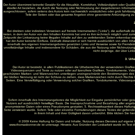
Der Autor übernimmt keinerlei Gewähr für die Aktualität, Korrektheit, Vollständigkeit oder Qua
ideeller Art beziehen, die durch die Nutzung oder Nichtnutzung der dargebotenen Informati
ausgeschlossen, sofern seitens des Autors kein nachweislich vorsätzliches oder grob fahrlässige
Teile der Seiten oder das gesamte Angebot ohne gesonderte Ankündigung zu ve
Bei direkten oder indirekten Verweisen auf fremde Internetseiten ("Links"), die außerhalb d
treten, in dem der Autor von den Inhalten Kenntnis hat und es ihm technisch möglich und zumutb
Zeitpunkt der Linksetzung keine illegalen Inhalte auf den zu verlinkenden Seiten erkennbar wa
hat der Autor keinerlei Einfluss. Deshalb distanziert er sich hiermit ausdrücklich von allen In
innerhalb des eigenen Internetangebotes gesetzten Links und Verweise sowie für Fremdeintr
unvollständige Inhalte und insbesondere für Schäden, die aus der Nutzung oder Nichtnutzung 
nicht derjenige, der über Links
3. Urh
Der Autor ist bestrebt, in allen Publikationen die Urheberrechte der verwendeten Graf
Videosequenzen und Texte zu nutzen oder auf lizenzfreie Grafiken, Tondokumente, Vide
geschützten Marken- und Warenzeichen unterliegen uneingeschränkt den Bestimmungen des jew
der bloßen Nennung ist nicht der Schluss zu ziehen, dass Markenzeichen nicht durch Rechte Dritt
Seiten. Eine Vervielfältigung oder Verwendung solcher Grafiken, Tondokumente, Videosequ
Sofern innerhalb des Internetangebotes die Möglichkeit zur Eingabe persönlicher oder gesc
Nutzers auf ausdrücklich freiwilliger Basis. Die Inanspruchnahme und Bezahlung aller ange
anonymisierter Daten oder eines Pseudonyms gestattet. 5. Rechtswirksamkeit dieses Haftung
Seite verwiesen wurde. Sofern Teile oder einzelne Formulierungen dieses Textes der geltenden
in ihrem Inhalt und ihrer Gültigkeit davon unberührt. Bitte klicken Sie 
© 2009 Keine Haftung für Daten und Inhalte, Nutzung dieses Dienstes auf eigene 
www.thomasbonner.de ist untersagt. Hinweis: Aus Gründen der Lesbarkeit wurde im Text 