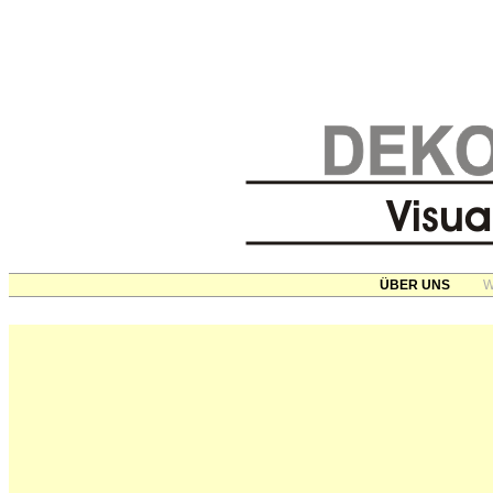
ÜBER UNS
W