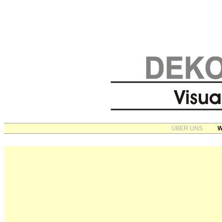
ÜBER UNS
W