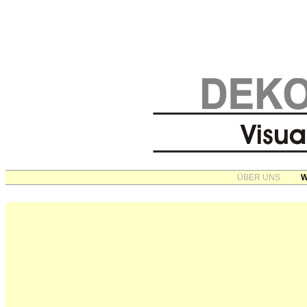
ÜBER UNS
W