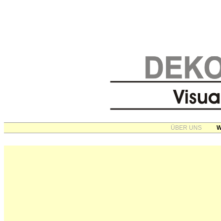
ÜBER UNS
W