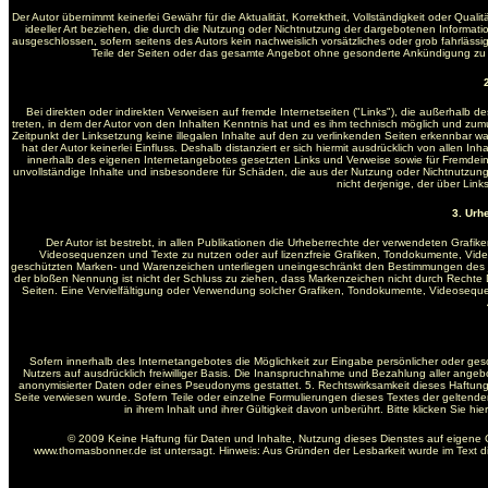
Der Autor übernimmt keinerlei Gewähr für die Aktualität, Korrektheit, Vollständigkeit oder Qua
ideeller Art beziehen, die durch die Nutzung oder Nichtnutzung der dargebotenen Informati
ausgeschlossen, sofern seitens des Autors kein nachweislich vorsätzliches oder grob fahrlässige
Teile der Seiten oder das gesamte Angebot ohne gesonderte Ankündigung zu ve
Bei direkten oder indirekten Verweisen auf fremde Internetseiten ("Links"), die außerhalb d
treten, in dem der Autor von den Inhalten Kenntnis hat und es ihm technisch möglich und zumutb
Zeitpunkt der Linksetzung keine illegalen Inhalte auf den zu verlinkenden Seiten erkennbar wa
hat der Autor keinerlei Einfluss. Deshalb distanziert er sich hiermit ausdrücklich von allen In
innerhalb des eigenen Internetangebotes gesetzten Links und Verweise sowie für Fremdeintr
unvollständige Inhalte und insbesondere für Schäden, die aus der Nutzung oder Nichtnutzung 
nicht derjenige, der über Links
3. Urh
Der Autor ist bestrebt, in allen Publikationen die Urheberrechte der verwendeten Graf
Videosequenzen und Texte zu nutzen oder auf lizenzfreie Grafiken, Tondokumente, Vide
geschützten Marken- und Warenzeichen unterliegen uneingeschränkt den Bestimmungen des jew
der bloßen Nennung ist nicht der Schluss zu ziehen, dass Markenzeichen nicht durch Rechte Dritt
Seiten. Eine Vervielfältigung oder Verwendung solcher Grafiken, Tondokumente, Videosequ
Sofern innerhalb des Internetangebotes die Möglichkeit zur Eingabe persönlicher oder gesc
Nutzers auf ausdrücklich freiwilliger Basis. Die Inanspruchnahme und Bezahlung aller ange
anonymisierter Daten oder eines Pseudonyms gestattet. 5. Rechtswirksamkeit dieses Haftung
Seite verwiesen wurde. Sofern Teile oder einzelne Formulierungen dieses Textes der geltenden
in ihrem Inhalt und ihrer Gültigkeit davon unberührt. Bitte klicken Sie 
© 2009 Keine Haftung für Daten und Inhalte, Nutzung dieses Dienstes auf eigene 
www.thomasbonner.de ist untersagt. Hinweis: Aus Gründen der Lesbarkeit wurde im Text 