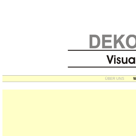
ÜBER UNS
W