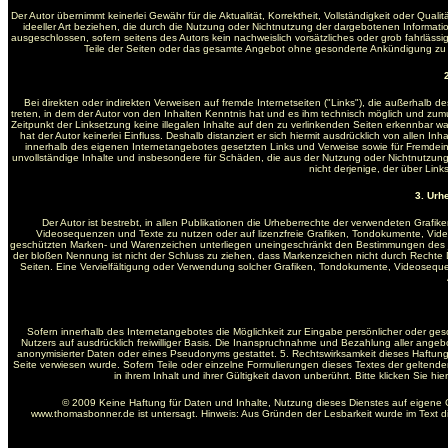
Der Autor übernimmt keinerlei Gewähr für die Aktualität, Korrektheit, Vollständigkeit oder Qua
ideeller Art beziehen, die durch die Nutzung oder Nichtnutzung der dargebotenen Informati
ausgeschlossen, sofern seitens des Autors kein nachweislich vorsätzliches oder grob fahrlässige
Teile der Seiten oder das gesamte Angebot ohne gesonderte Ankündigung zu ve
Bei direkten oder indirekten Verweisen auf fremde Internetseiten ("Links"), die außerhalb d
treten, in dem der Autor von den Inhalten Kenntnis hat und es ihm technisch möglich und zumutb
Zeitpunkt der Linksetzung keine illegalen Inhalte auf den zu verlinkenden Seiten erkennbar wa
hat der Autor keinerlei Einfluss. Deshalb distanziert er sich hiermit ausdrücklich von allen In
innerhalb des eigenen Internetangebotes gesetzten Links und Verweise sowie für Fremdeintr
unvollständige Inhalte und insbesondere für Schäden, die aus der Nutzung oder Nichtnutzung 
nicht derjenige, der über Links
3. Urh
Der Autor ist bestrebt, in allen Publikationen die Urheberrechte der verwendeten Graf
Videosequenzen und Texte zu nutzen oder auf lizenzfreie Grafiken, Tondokumente, Vide
geschützten Marken- und Warenzeichen unterliegen uneingeschränkt den Bestimmungen des jew
der bloßen Nennung ist nicht der Schluss zu ziehen, dass Markenzeichen nicht durch Rechte Dritt
Seiten. Eine Vervielfältigung oder Verwendung solcher Grafiken, Tondokumente, Videosequ
Sofern innerhalb des Internetangebotes die Möglichkeit zur Eingabe persönlicher oder gesc
Nutzers auf ausdrücklich freiwilliger Basis. Die Inanspruchnahme und Bezahlung aller ange
anonymisierter Daten oder eines Pseudonyms gestattet. 5. Rechtswirksamkeit dieses Haftung
Seite verwiesen wurde. Sofern Teile oder einzelne Formulierungen dieses Textes der geltenden
in ihrem Inhalt und ihrer Gültigkeit davon unberührt. Bitte klicken Sie 
© 2009 Keine Haftung für Daten und Inhalte, Nutzung dieses Dienstes auf eigene 
www.thomasbonner.de ist untersagt. Hinweis: Aus Gründen der Lesbarkeit wurde im Text 