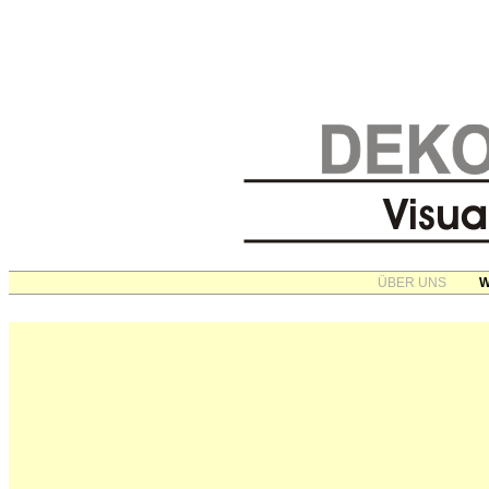
ÜBER UNS
W