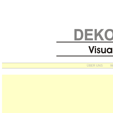
ÜBER UNS
W