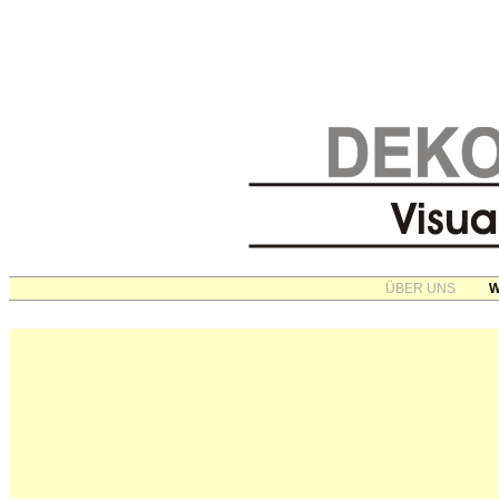
ÜBER UNS
W